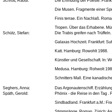
Schrott, Raoul:
Die Erfindung der Poesie. Frankf
Die Musen. Fragmente einer Spr
Finis terrae. Ein Nachlaß. Rom
Tropen. Über das Erhabene. Mü
Schütz, Stefan:
Die Trabis greifen nach Trüffel
Galaxas Hochzeit. Frankfurt: S
Katt. Hamburg: Rowohlt 1988.
Künstler und Gesellschaft. In: 
Medusa. Hamburg: Rohwolt 198
Schnitters Mall. Eine kanadisch
Seghers, Anna:
Das Argonautenschiff. Erzählung
Späth, Gerold:
Phönix - die Reise in den Tag . 
Sindbadland. Frankfurt a.M.: Fi
Stimmgänge. Roman. Zürich: Ar