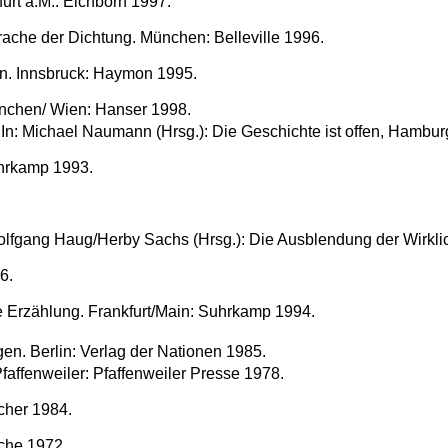
urt a.M.: Eichborn 1997.
ache der Dichtung. München: Belleville 1996.
an. Innsbruck: Haymon 1995.
nchen/ Wien: Hanser 1998.
n. In: Michael Naumann (Hrsg.): Die Geschichte ist offen, Hambu
uhrkamp 1993.
Wolfgang Haug/Herby Sachs (Hrsg.): Die Ausblendung der Wirkli
6.
e Erzählung. Frankfurt/Main: Suhrkamp 1994.
en. Berlin: Verlag der Nationen 1985.
Pfaffenweiler: Pfaffenweiler Presse 1978.
scher 1984.
che 1972.