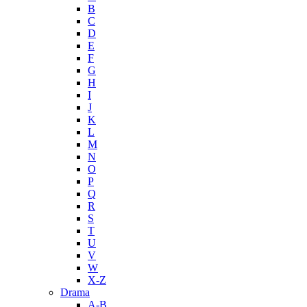
B
C
D
E
F
G
H
I
J
K
L
M
N
O
P
Q
R
S
T
U
V
W
X-Z
Drama
A-B