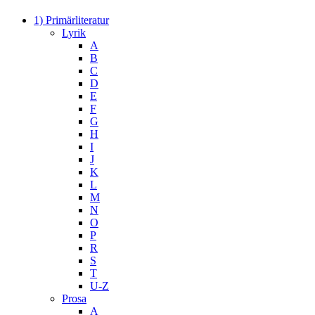
1) Primärliteratur
Lyrik
A
B
C
D
E
F
G
H
I
J
K
L
M
N
O
P
R
S
T
U-Z
Prosa
A