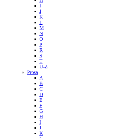
H
I
J
K
L
M
N
O
P
R
S
T
U-Z
Prosa
A
B
C
D
E
F
G
H
I
J
K