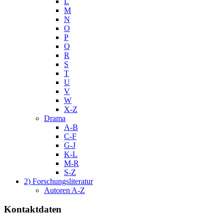
L
M
N
O
P
Q
R
S
T
U
V
W
X-Z
Drama
A-B
C-F
G-J
K-L
M-R
S-Z
2) Forschungsliteratur
Autoren A-Z
Kontaktdaten