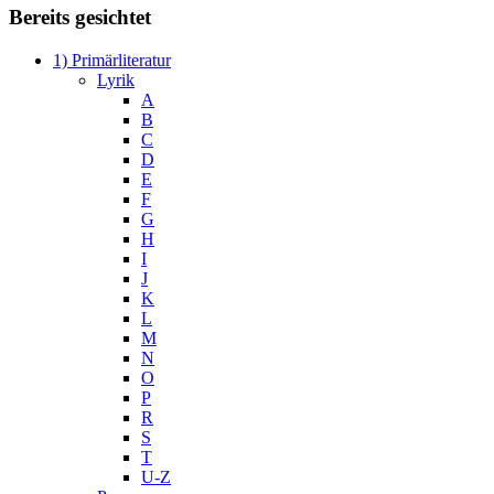
Bereits gesichtet
1) Primärliteratur
Lyrik
A
B
C
D
E
F
G
H
I
J
K
L
M
N
O
P
R
S
T
U-Z