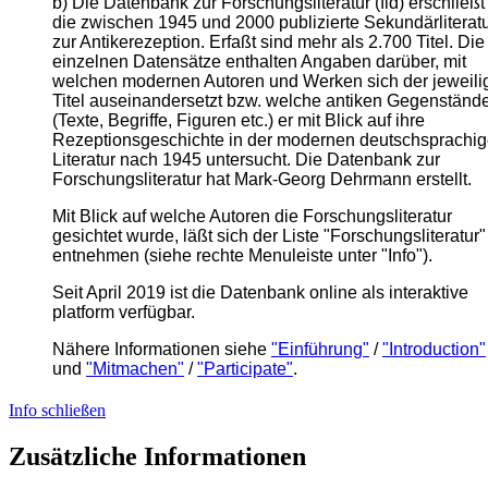
b) Die Datenbank zur Forschungsliteratur (fld) erschließt
die zwischen 1945 und 2000 publizierte Sekundärliterat
zur Antikerezeption. Erfaßt sind mehr als 2.700 Titel. Die
einzelnen Datensätze enthalten Angaben darüber, mit
welchen modernen Autoren und Werken sich der jeweili
Titel auseinandersetzt bzw. welche antiken Gegenständ
(Texte, Begriffe, Figuren etc.) er mit Blick auf ihre
Rezeptionsgeschichte in der modernen deutschsprachi
Literatur nach 1945 untersucht. Die Datenbank zur
Forschungsliteratur hat Mark-Georg Dehrmann erstellt.
Mit Blick auf welche Autoren die Forschungsliteratur
gesichtet wurde, läßt sich der Liste "Forschungsliteratur"
entnehmen (siehe rechte Menuleiste unter "Info").
Seit April 2019 ist die Datenbank online als interaktive
platform verfügbar.
Nähere Informationen siehe
"Einführung"
/
"Introduction"
und
"Mitmachen"
/
"Participate"
.
Info schließen
Zusätzliche Informationen