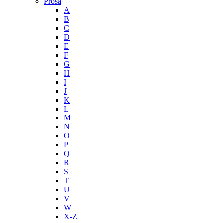
Prosa
A
B
C
D
E
F
G
H
I
J
K
L
M
N
O
P
Q
R
S
T
U
V
W
X-Z