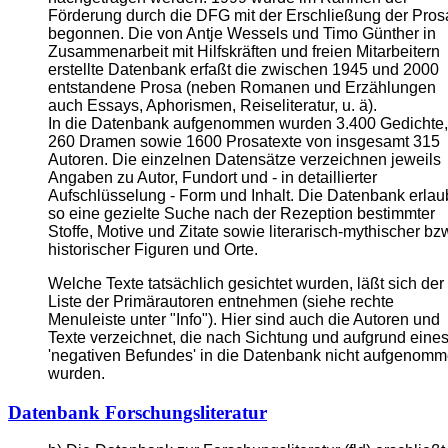
Förderung durch die DFG mit der Erschließung der Pros
begonnen. Die von Antje Wessels und Timo Günther in
Zusammenarbeit mit Hilfskräften und freien Mitarbeitern
erstellte Datenbank erfaßt die zwischen 1945 und 2000
entstandene Prosa (neben Romanen und Erzählungen
auch Essays, Aphorismen, Reiseliteratur, u. ä).
In die Datenbank aufgenommen wurden 3.400 Gedichte,
260 Dramen sowie 1600 Prosatexte von insgesamt 315
Autoren. Die einzelnen Datensätze verzeichnen jeweils
Angaben zu Autor, Fundort und - in detaillierter
Aufschlüsselung - Form und Inhalt. Die Datenbank erlau
so eine gezielte Suche nach der Rezeption bestimmter
Stoffe, Motive und Zitate sowie literarisch-mythischer bz
historischer Figuren und Orte.
Welche Texte tatsächlich gesichtet wurden, läßt sich der
Liste der Primärautoren entnehmen (siehe rechte
Menuleiste unter "Info"). Hier sind auch die Autoren und
Texte verzeichnet, die nach Sichtung und aufgrund eine
'negativen Befundes' in die Datenbank nicht aufgenom
wurden.
Datenbank Forschungsliteratur