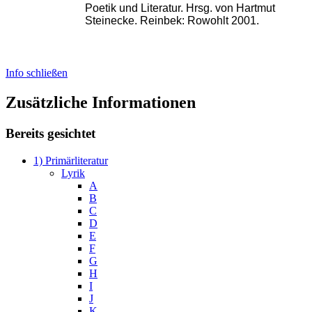
Poetik und Literatur. Hrsg. von Hartmut
Steinecke. Reinbek: Rowohlt 2001.
Info schließen
Zusätzliche Informationen
Bereits gesichtet
1) Primärliteratur
Lyrik
A
B
C
D
E
F
G
H
I
J
K