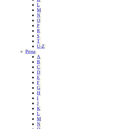
L
M
N
O
P
R
S
T
U-Z
Prosa
A
B
C
D
E
F
G
H
I
J
K
L
M
N