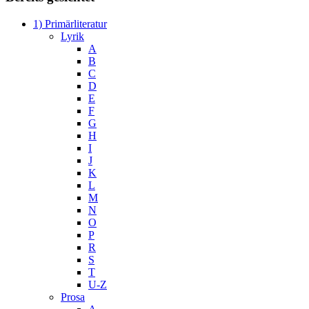
1) Primärliteratur
Lyrik
A
B
C
D
E
F
G
H
I
J
K
L
M
N
O
P
R
S
T
U-Z
Prosa