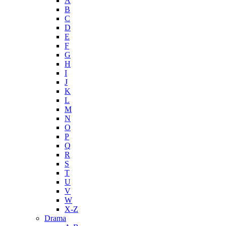
A
B
C
D
E
F
G
H
I
J
K
L
M
N
O
P
Q
R
S
T
U
V
W
X-Z
Drama