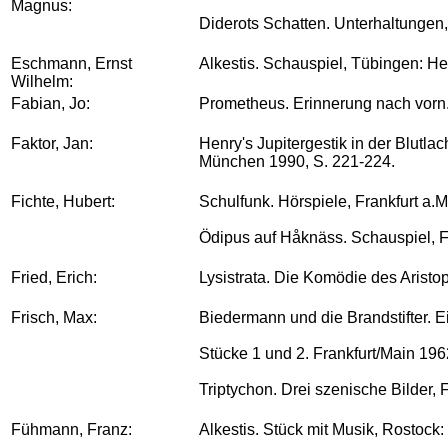
Magnus:
Diderots Schatten. Unterhaltungen
Eschmann, Ernst
Alkestis. Schauspiel, Tübingen: He
Wilhelm:
Fabian, Jo:
Prometheus. Erinnerung nach vorn. I
Faktor, Jan:
Henry's Jupitergestik in der Blutla
München 1990, S. 221-224.
Fichte, Hubert:
Schulfunk. Hörspiele, Frankfurt a.M
Ödipus auf Håknäss. Schauspiel, F
Fried, Erich:
Lysistrata. Die Komödie des Aristo
Frisch, Max:
Biedermann und die Brandstifter. E
Stücke 1 und 2. Frankfurt/Main 19
Triptychon. Drei szenische Bilder,
Fühmann, Franz:
Alkestis. Stück mit Musik, Rostock: 