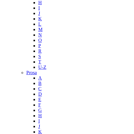
H
I
J
K
L
M
N
O
P
R
S
T
U-Z
Prosa
A
B
C
D
E
F
G
H
I
J
K