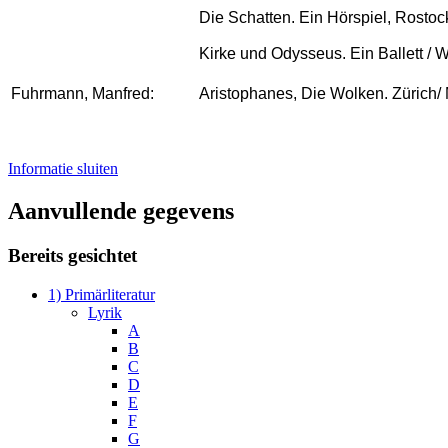
Die Schatten. Ein Hörspiel, Rostock
Kirke und Odysseus. Ein Ballett / W
Fuhrmann, Manfred:
Aristophanes, Die Wolken. Zürich/
Informatie sluiten
Aanvullende gegevens
Bereits gesichtet
1) Primärliteratur
Lyrik
A
B
C
D
E
F
G